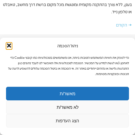
בענן, ללא צורך בהתקנה מקומית ומונגשת מכל מקום ברשת דרך מחשב, טאבלט
או טלפון נייד.
→
הקודם
ניהול הסכמה
פרטיו
כדי לספק את חוויות המשתמש הטובות ביותר, אנו משתמשים בטכנולוגיות כמו קובצי Cookie כדי
לאחסן ו/או לגשת למידע על המכשיר. הסכמה לטכנולוגיות אלו תאפשר לנו לעבד נתונים כגון
תנא
מדי
התנהגות גלישה או מזהים ייחודיים באתר זה. אי הסכמה או ביטול הסכמה עלולים להשפיע לרעה על
תכונות ופונקציות מסוימות.
מאשר/ת
לא מאשר/ת
הצג העדפות