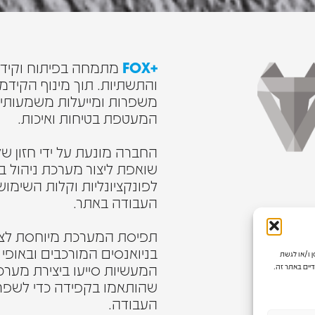
+FOX
מתמחה בפיתוח וקידום
והתשתיות. תוך מינוף הקידמ
משפרות ומייעלות משמעותית 
המעטפת בטיחות ואיכות.
החברה מונעת על ידי חזון 
שואפת ליצור מערכת ניהול 
לפונקציונליות וקלות השימו
העבודה באתר.
תפיסת המערכת מיוחסת לצוות
בניואנסים המורכבים ובאופי 
משתמשים בטכנולוגיות כמו קובצי Cookie כדי לאחסן ו/או לגשת
המעשיות סייעו ביצירת מערכת 
דיים באתר זה.
שהותאמו בקפידה כדי לשפר א
העבודה.