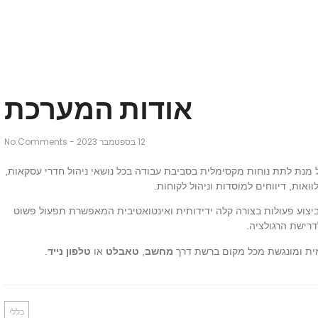
אודות המערכת
12 בספטמבר 2023
-
No Comments
ם ביותר על מנת לתת נוחות מקסימלית בסביבת עבודה בכל נושאי ניהול חדרי עסקאות,
ואות, דיווחים למוסדות וניהול לקוחות.
וביצוע פעולות בצורה קלה ידידותית ואינטואטיבית המאפשרת תפעול פשוט
דרישת הרגולציה.
מית ומונגשת מכל מקום ברשת דרך
מחשב
,
טאבלט
או
טלפון נייד
.
כללי