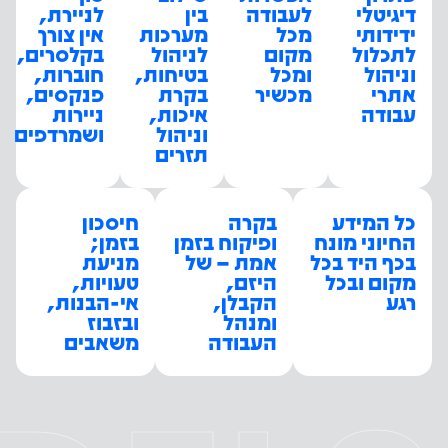
דיגיטלי
לעבודה
בין
לניירת,
ידידותי
מכל
מערכות
אין צורך
לתכלול
מקום
לניהול
בקלסרים,
וניהול
ומכל
בטיחות,
חוברות,
אתרי
מכשיר
בקרת
פנקסים,
עבודה
איכות,
ניירות
וניהול
ושמרדפים
תזרים
כל המידע
בקרה
חיסכון
החיוני מונח
ופיקוח בזמן
בזמן;
בכף היד בכל
אמת – של
מניעת
מקום ובכל
היזם,
טעויות,
רגע
הקבלן,
אי-הבנות,
ומנהל
ובזבוז
העבודה
משאבים