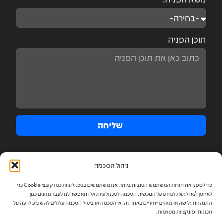
תוכן הפניה
שליחה
ניהול הסכמה
כדי לספק את חוויות המשתמש הטובות ביותר, אנו משתמשים בטכנולוגיות כמו קובצי Cookie כדי
לאחסן ו/או לגשת למידע על המכשיר. הסכמה לטכנולוגיות אלו תאפשר לנו לעבד נתונים כגון
התנהגות גלישה או מזהים ייחודיים באתר זה. אי הסכמה או ביטול הסכמה עלולים להשפיע לרעה על
פרטיו
תכונות ופונקציות מסוימות.
תנא