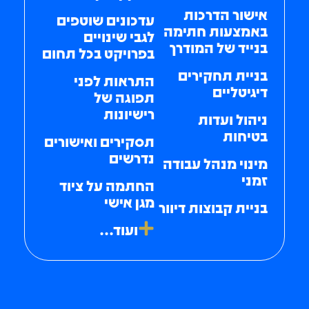
אישור הדרכות
עדכונים שוטפים
באמצעות חתימה
לגבי שינויים
בנייד של המודרך​
בפרויקט בכל תחום
בניית תחקירים
התראות לפני
דיגיטליים​
תפוגה של
רישיונות​
ניהול ועדות
בטיחות​
תסקירים ואישורים
נדרשים​
מינוי מנהל עבודה
זמני​
החתמה על ציוד
מגן אישי ​
בניית קבוצות דיוור​
ועוד...