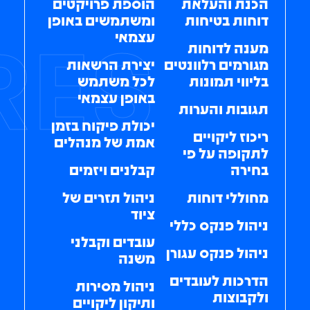
הכנת והעלאת
הוספת פרויקטים
דוחות בטיחות
ומשתמשים באופן
RES
עצמאי​
מענה לדוחות
מגורמים רלוונטים
יצירת הרשאות
בליווי תמונות
לכל משתמש
באופן עצמאי​
תגובות והערות
יכולת פיקוח בזמן
ריכוז ליקויים
אמת של מנהלים​
לתקופה על פי
בחירה
קבלנים ויזמים​
מחוללי דוחות
ניהול תזרים של
ציוד
ניהול פנקס כללי
עובדים וקבלני
ניהול פנקס עגורן
משנה
הדרכות לעובדים
ניהול מסירות
ולקבוצות
ותיקון ליקויים