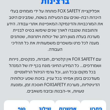
ברצינות
אפליקציית FOX SAFETY פותחה על ידי מומחים בעלי
היכרות רבת-שנים עם הפעילות בשטח, שמבינים היטב
את המורכבויות והדינמיקה המאפיינות אתרי עבודה. הידע
והתובנות שנצברו לאורך שנים שימשו בסיס לבניית
מערכת בעלת מגוון רחב של יכולות ויתרונות, שנותנים
מענה לכל פרט ומשפרים משמעותית את כל תהליכי
העבודה.
עם FOX SAFETY אין קלסרים, חוברות, פנקסים, ניירות
ושמרדפים… כל המידע החיוני מונח בכף ידו של המנהל
בכל מקום ובכל רגע, וכל גורמי הניהול הרלוונטיים
מעודכנים בזמן אמיתי בכל עניין. בזכות שפע יכולותיה
הדיגיטליות, מערכת FOXSAFETY חוסכת זמן, ומונעת
טעויות, אי-הבנות ובזבוז משאבים.
פתרון
אפשרות
שילוב
סוף