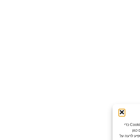
כדי לספק את חוויות המשתמש הטובות ביותר, אנו משתמשים בטכנולוגיות כמו קובצי Cookie כדי
כגון
פיע לרעה על